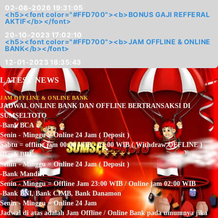
02-08-2026 19:31:05
<h5><font color="#FFD700"><b>BONUS GAJI REFFERAL
AKTIF</b></font>
20-10-2023 17:02:10
<h5><font color="#FFD700"><b>JAM OFFLINE & ONLINE
BANK</b></font>
12-01-2023 18:35:43
LATEST
NEWS
JAM OFFLINE & ONLINE BANK
JADWAL ONLINE BANK DAN OFFLINE BERTRANSAKSI DI
SUMSELTOTO
-Bank BCA
Senin - Minggu = Online 24 Jam ( Deposit )
Sabtu = offline jam 00:00 WIB - 03:00 WIB ( Withdraw OFFLINE )
-Bank BRI
Senin - Minggu = Online 24 Jam ( Deposit )
-Bank Mandiri
Senin - Minggu = Offline Jam 23:00 WIB / Online jam 02:00 WIB
-Bank BNI, Bank CIMB, Bank Danamon
Senin - Minggu = Online 24 Jam
Jadwal di atas adalah Jam Offline / Online Bank pada umumnya jika